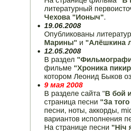
На странице фильма
"В 
литературный первоисто
Чехова "Ионыч"
.
19.06.2008
Опубликованы литерату
Марины"
и
"Алёшкина 
12.05.2008
В раздел
"Фильмографи
фильме
"Хроника пики
котором Леонид Быков оз
9 мая 2008
В разделе сайта "
В бой 
страница песни
"За того
песни, ноты, аккорды, mi
вариантов исполнения п
На странице песни
"Hiч 