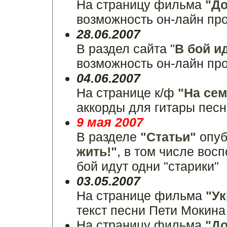
На страницу фильма
"Д
возможность он-лайн пр
28.06.2007
В раздел сайта "
В бой и
возможность он-лайн пр
04.06.2007
На странице к/ф
"На сем
аккорды для гитары песн
9 мая 2007
В разделе
"Статьи"
опуб
жить!"
, в том числе вос
бой идут одни "старики"
03.05.2007
На странице фильма
"Ук
текст песни Пети Мокина
На страницу фильма
"Д