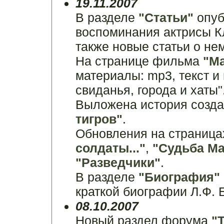
19.11.2007
В разделе
"Статьи"
опуб
воспоминания актрисы К
также новые статьи о нем
На странице фильма
"М
материалы: mp3, текст и
свиданья, города и хаты"
Выложена история созд
тигров"
.
Обновления на страниц
солдаты..."
,
"Судьба М
"Разведчики"
.
В разделе
"Биография"
краткой биографии Л.Ф. 
08.10.2007
Новый раздел форума
"