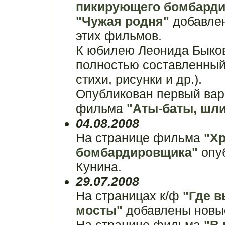
пикирующего бомбард
"Чужая родня"
добавлен
этих фильмов.
К юбилею Леонида Быко
полностью составленный 
стихи, рисунки и др.).
Опубликован первый вар
фильма
"Аты-баты, шли
04.08.2008
На странице фильма
"Х
бомбардировщика"
опу
Кунина.
29.07.2008
На страницах к/ф
"Где в
мосты"
добавлены новые