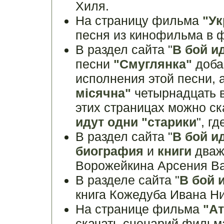
Хиля.
На страницу фильма
"Ук
песня из кинофильма в 
В раздел сайта "
В бой и
песни
"Смуглянка"
доба
исполнения этой песни, 
мiсячна"
четырнадцать в
этих страницах можно с
идут одни "старики
", г
В раздел сайта "
В бой и
биография
и
книги
дваж
Ворожейкина Арсения В
В разделе сайта "
В бой 
книга Кожедуба Ивана Н
На странице фильма
"Ат
скачать сценарий фильм