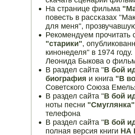
На странице фильма
"М
повесть в рассказах "Ма
для меня", прозвучавшу
Рекомендуем прочитать 
"старики"
, опубликованн
кинонеделя" в 1974 году.
Леонида Быкова о фильм
В раздел сайта "
В бой и
биография
и книга
"В в
Советского Союза Емель
В раздел сайта "
В бой и
ноты песни
"Смуглянка"
телефона
В раздел сайта "
В бой и
полная версия книги
НА